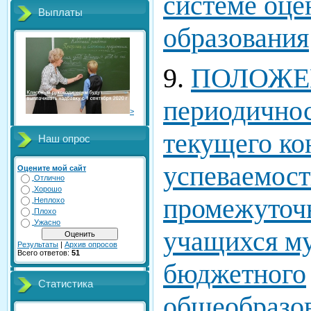
системе оце
Выплаты
образования
9.
ПОЛОЖЕН
периодичнос
>
текущего ко
Наш опрос
успеваемост
Оцените мой сайт
Отлично
Хорошо
промежуточн
Неплохо
Плохо
Ужасно
учащихся м
Результаты
|
Архив опросов
Всего ответов:
51
бюджетного
Статистика
общеобразов