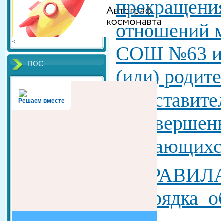
прекращени
отношений
<
СОШ №63 и
ПОС
(или) родит
представите
Решаем вместе
несовершен
обучающихс
5.
ПРАВИЛА 
распорядка о