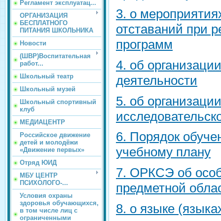
Регламент эксплуатац...
3. о мероприятия
ОРГАНИЗАЦИЯ
БЕСПЛАТНОГО
отставаний при 
ПИТАНИЯ ШКОЛЬНИКА
программ
Новости
(ШВР)Воспитательная
4. об организаци
работ...
Школьный театр
деятельности
Школьный музей
5. об организаци
Школьный спортивный
клуб
исследовательск
МЕДИАЦЕНТР
6. Порядок обуч
Российское движение
детей и молодёжи
учебному плану
«Движение первых»
Отряд ЮИД
7. ОРКСЭ об осо
МБУ ЦЕНТР
ПСИХОЛОГО-...
предметной обла
Условия охраны
здоровья обучающихся,
8. о языке (язык
в том числе лиц с
ограниченными