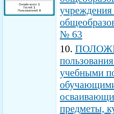
Онлайн всего:
1
учреждения
Гостей:
1
Пользователей:
0
общеобразо
№ 63
10.
ПОЛОЖЕ
пользования
учебными п
обучающими
осваивающи
предметы, к