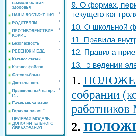
возможностями
9. О формах, пер
здоровья
текущего контрол
НАШИ ДОСТИЖЕНИЯ
РОДИТЕЛЯМ
10. О школьной 
ПРОТИВОДЕЙСТВИЕ
КОРР...
11. Правила внут
Безопасность
12. Правила пр
РЕБЕНОК И БДД
Каталог статей
13. о ведении эл
Каталог файлов
Фотоальбомы
1.
ПОЛОЖЕН
Деятельность
собрании (к
Пришкольный лагерь
Р...
Ежедневное меню
работнико
Горячая линия "...
ЦЕЛЕВАЯ МОДЕЛЬ
2.
ПОЛОЖЕ
ДОПОЛНИТЕЛЬНОГО
ОБРАЗОВАНИЯ